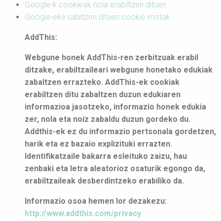
Google-k cookieak nola erabiltzen dituen
Google-eke rabiltzen dituen cookie motak
AddThis:
Webgune honek AddThis-ren zerbitzuak erabil
ditzake, erabiltzaileari webgune honetako edukiak
zabaltzen errazteko. AddThis-ek cookiak
erabiltzen ditu zabaltzen duzun edukiaren
informazioa jasotzeko, informazio honek edukia
zer, nola eta noiz zabaldu duzun gordeko du.
Addthis-ek ez du informazio pertsonala gordetzen,
harik eta ez bazaio explizituki errazten.
Identifikatzaile bakarra esleituko zaizu, hau
zenbaki eta letra aleatorioz osaturik egongo da,
erabiltzaileak desberdintzeko erabiliko da.
Informazio osoa hemen lor dezakezu:
http://www.addthis.com/privacy