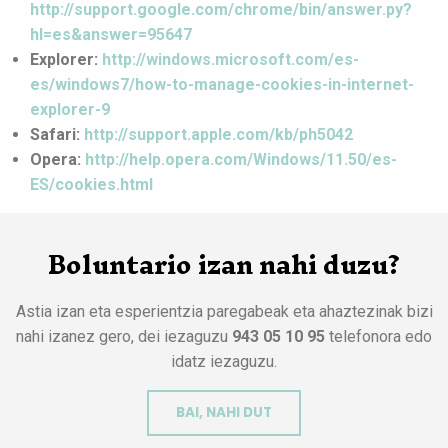
http://support.google.com/chrome/bin/answer.py?
hl=es&answer=95647
Explorer:
http://windows.microsoft.com/es-
es/windows7/how-to-manage-cookies-in-internet-
explorer-9
Safari:
http://support.apple.com/kb/ph5042
Opera:
http://help.opera.com/Windows/11.50/es-
ES/cookies.html
Boluntario izan nahi duzu?
Astia izan eta esperientzia paregabeak eta ahaztezinak bizi
nahi izanez gero, dei iezaguzu
943 05 10 95
telefonora edo
idatz iezaguzu.
BAI, NAHI DUT