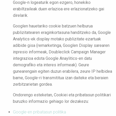
Google-n logeaturik egon ezgero, honekiko
erabiltzaileak duen erlazioa ere erlazionatzeko gai
direlarik.
Googlen hauetariko cookie batzuen helburua
publizitatearen eraginkortasuna handitzeko da, Google
Analytics-ek display motako publizitate ezartuak
adibide gisa (remarketinga, Googlen Display sarearen
inpresio informeak, Doubleclick Campaign Manager
integrazioa edota Google Anaylitics-en datu
demografiko eta interes informeak). Geure
gunearengain egiten duzun erabilera, zeure IP helbidea
barne, Google-ri transmititua izan daiteke eta beraien
zerbitzarietan gordea.
Ondorengo esteketan, Cookiei eta pribatasun politikari
buruzko informazio gehiago lor dezakezu:
Google-en pribatasun politika