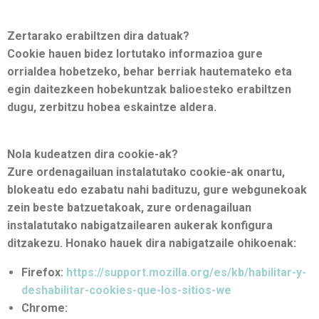
Zertarako erabiltzen dira datuak?
Cookie hauen bidez lortutako informazioa gure
orrialdea hobetzeko, behar berriak hautemateko eta
egin daitezkeen hobekuntzak balioesteko erabiltzen
dugu, zerbitzu hobea eskaintze aldera.
Nola kudeatzen dira cookie-ak?
Zure ordenagailuan instalatutako cookie-ak onartu,
blokeatu edo ezabatu nahi badituzu, gure webgunekoak
zein beste batzuetakoak, zure ordenagailuan
instalatutako nabigatzailearen aukerak konfigura
ditzakezu. Honako hauek dira nabigatzaile ohikoenak:
Firefox:
https://support.mozilla.org/es/kb/habilitar-y-
deshabilitar-cookies-que-los-sitios-we
Chrome: