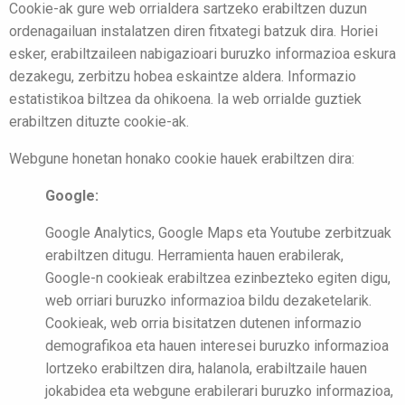
Cookie-ak gure web orrialdera sartzeko erabiltzen duzun
ordenagailuan instalatzen diren fitxategi batzuk dira. Horiei
esker, erabiltzaileen nabigazioari buruzko informazioa eskura
dezakegu, zerbitzu hobea eskaintze aldera. Informazio
estatistikoa biltzea da ohikoena. Ia web orrialde guztiek
erabiltzen dituzte cookie-ak.
Webgune honetan honako cookie hauek erabiltzen dira:
Google:
Google Analytics, Google Maps eta Youtube zerbitzuak
erabiltzen ditugu. Herramienta hauen erabilerak,
Google-n cookieak erabiltzea ezinbezteko egiten digu,
web orriari buruzko informazioa bildu dezaketelarik.
Cookieak, web orria bisitatzen dutenen informazio
demografikoa eta hauen interesei buruzko informazioa
lortzeko erabiltzen dira, halanola, erabiltzaile hauen
jokabidea eta webgune erabilerari buruzko informazioa,