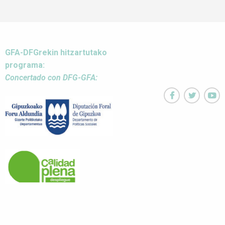
GFA-DFGrekin hitzartutako
programa:
Concertado con DFG-GFA:


