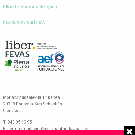
Elkarte hauen kide gara:
Formamos parte de:
Morlans pasealekua 14 behea
20009 Donostia-San Sebastián
Gipuzkoa
T: 943 05 10 95
E: gertuanfundazioa@gertuanfundazioa.eus