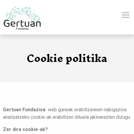
Skip to main content
Cookie politika
Gertuan Fundazioa
web guneak erabiltzaileen nabigazioa
analizatzeko cookie-ak erabiltzen dituela jakinarazten dizugu.
Zer dira cookie-ak?