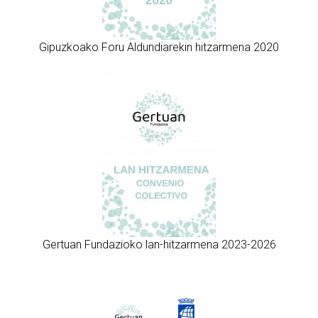
Gipuzkoako Foru Aldundiarekin hitzarmena 2020
Gertuan Fundazioko lan-hitzarmena 2023-2026