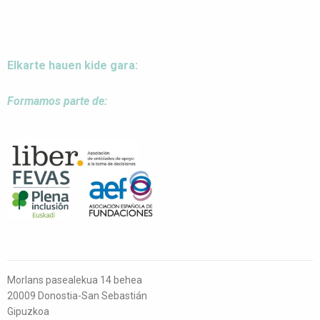
Elkarte hauen kide gara:
Formamos parte de:
Morlans pasealekua 14 behea
20009 Donostia-San Sebastián
Gipuzkoa