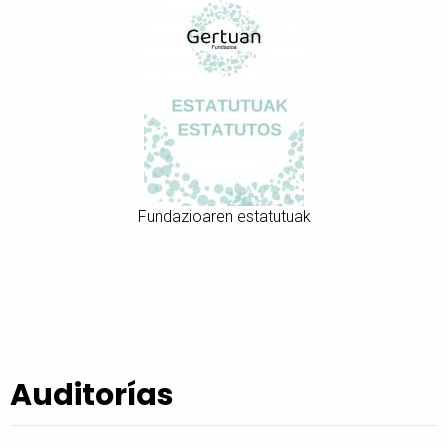
Fundazioaren estatutuak
Auditorías