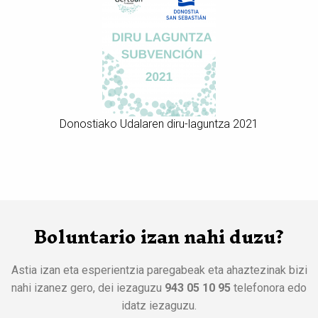
Donostiako Udalaren diru-laguntza 2021
Boluntario izan nahi duzu?
Astia izan eta esperientzia paregabeak eta ahaztezinak bizi
nahi izanez gero, dei iezaguzu
943 05 10 95
telefonora edo
idatz iezaguzu.