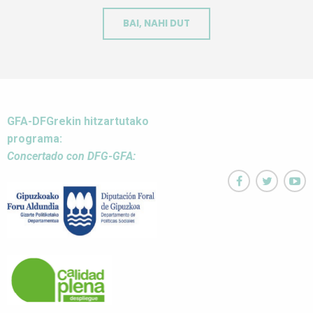
BAI, NAHI DUT
GFA-DFGrekin hitzartutako
programa:
Concertado con DFG-GFA:


