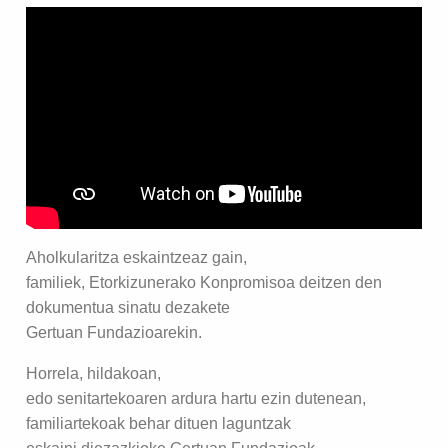
Aholkularitza eskaintzeaz gain,
familiek, Etorkizunerako Konpromisoa deitzen den
dokumentua sinatu dezakete
Gertuan Fundazioarekin.
Horrela, hildakoan,
edo senitartekoaren ardura hartu ezin dutenean,
familiartekoak behar dituen laguntzak