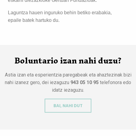
eskaini diezazkioke Gertuan Fundazioak.
Laguntza hauen inguruko behin betiko erabakia,
epaile batek hartuko du.
Boluntario izan nahi duzu?
Astia izan eta esperientzia paregabeak eta ahaztezinak bizi
nahi izanez gero, dei iezaguzu
943 05 10 95
telefonora edo
idatz iezaguzu.
BAI, NAHI DUT