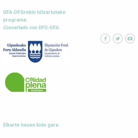
GFA-DFGrekin hitzartutako
programa:
Concertado con DFG-GFA:



Elkarte hauen kide gara: