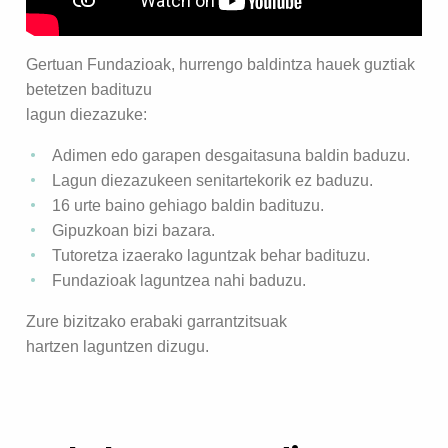
Gertuan Fundazioak, hurrengo baldintza hauek guztiak
betetzen badituzu
lagun diezazuke:
Adimen edo garapen desgaitasuna baldin baduzu.
Lagun diezazukeen senitartekorik ez baduzu.
16 urte baino gehiago baldin badituzu.
Gipuzkoan bizi bazara.
Tutoretza izaerako laguntzak behar badituzu.
Fundazioak laguntzea nahi baduzu.
Zure bizitzako erabaki garrantzitsuak
hartzen laguntzen dizugu.