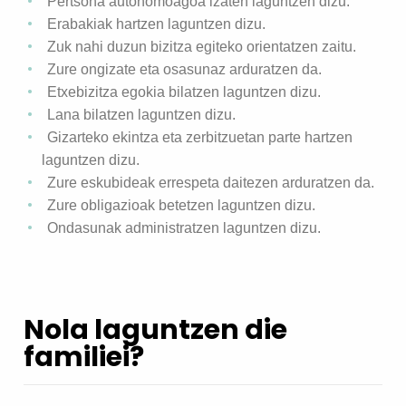
Pertsona autonomoagoa izaten laguntzen dizu.
Erabakiak hartzen laguntzen dizu.
Zuk nahi duzun bizitza egiteko orientatzen zaitu.
Zure ongizate eta osasunaz arduratzen da.
Etxebizitza egokia bilatzen laguntzen dizu.
Lana bilatzen laguntzen dizu.
Gizarteko ekintza eta zerbitzuetan parte hartzen
laguntzen dizu.
Zure eskubideak errespeta daitezen arduratzen da.
Zure obligazioak betetzen laguntzen dizu.
Ondasunak administratzen laguntzen dizu.
Nola laguntzen die
familiei?