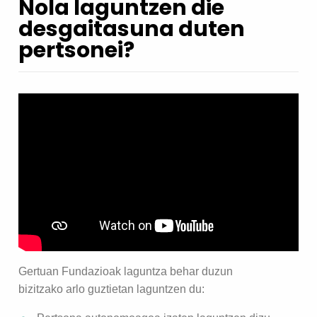
Nola laguntzen die
desgaitasuna duten
pertsonei?
Gertuan Fundazioak laguntza behar duzun
bizitzako arlo guztietan laguntzen du: