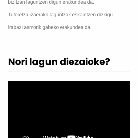
bizitzan laguntzen digun erakundea da.
Tutoretza izaerako laguntzak eskaintzen dizkigu.
Irabazi asmorik gabeko erakundea da.
Nori lagun diezaioke?