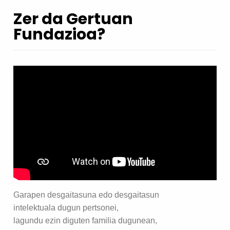
Zer da Gertuan
Fundazioa?
Garapen desgaitasuna edo desgaitasun
intelektuala dugun pertsonei,
lagundu ezin diguten familia dugunean,