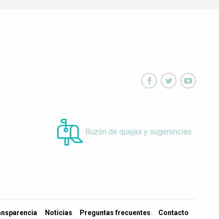



Buzón de quejas y sugerencias
ansparencia
Noticias
Preguntas frecuentes
Contacto