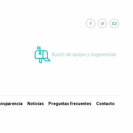



Buzón de quejas y sugerencias
ansparencia
Noticias
Preguntas frecuentes
Contacto