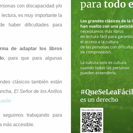
ersonas con discapacidad y/o
 lectura, es muy importante la
de haber dificultades para
orma de adaptar los libros
lo
, para que para algunas
andes clásicos también están
ancha
,
El Señor de los Anillos
lusión
seguimos trabajando para
ura más accesible.