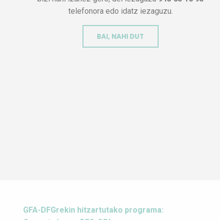
telefonora edo idatz iezaguzu.
BAI, NAHI DUT
GFA-DFGrekin hitzartutako programa: