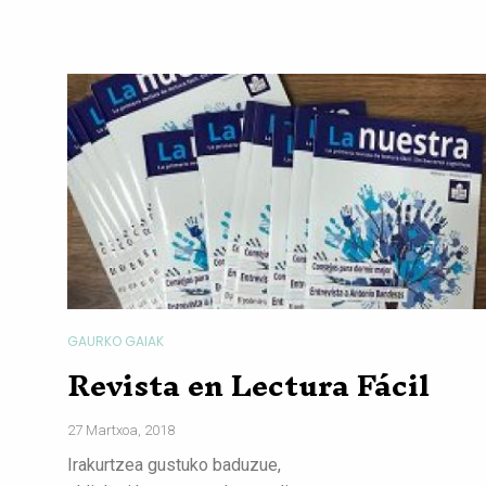
GAURKO GAIAK
Revista en Lectura Fácil
27 Martxoa, 2018
Irakurtzea gustuko baduzue,