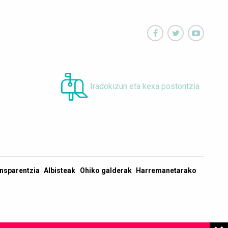



Iradokizun eta kexa postontzia
nsparentzia
Albisteak
Ohiko galderak
Harremanetarako