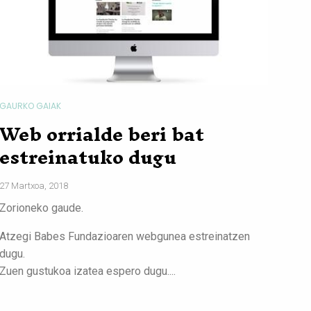
GAURKO GAIAK
Web orrialde beri bat
estreinatuko dugu
27 Martxoa, 2018
Zorioneko gaude.
Atzegi Babes Fundazioaren webgunea estreinatzen
dugu.
Zuen gustukoa izatea espero dugu....