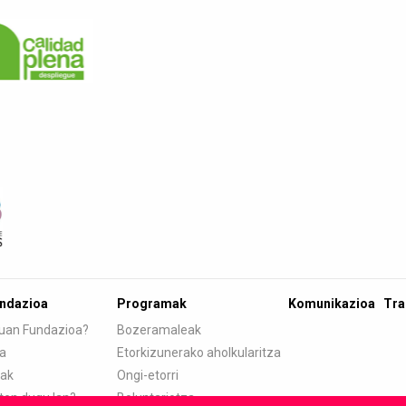
undazioa
Programak
Komunikazioa
Tra
tuan Fundazioa?
Bozeramaleak
ia
Etorkizunerako aholkularitza
eak
Ongi-etorri
ten dugu lan?
Boluntariotza