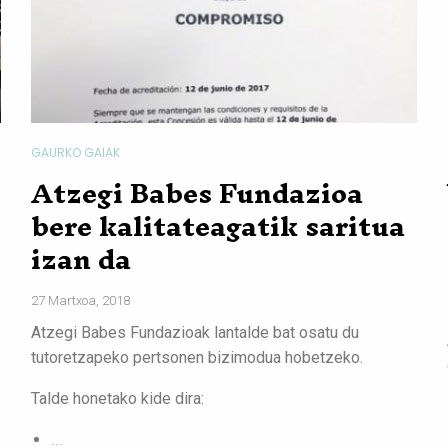
GAURKO GAIAK
Atzegi Babes Fundazioa
bere kalitateagatik saritua
izan da
27 Martxoa, 2018
Atzegi Babes Fundazioak lantalde bat osatu du
tutoretzapeko pertsonen bizimodua hobetzeko.
Talde honetako kide dira:
...