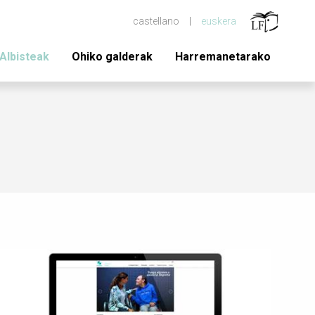
castellano
euskera
Albisteak
Ohiko galderak
Harremanetarako