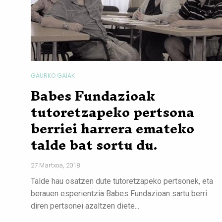
GAURKO GAIAK
Babes Fundazioak
tutoretzapeko pertsona
berriei harrera emateko
talde bat sortu du.
27 Martxoa, 2018
Talde hau osatzen dute tutoretzapeko pertsonek, eta
berauen esperientzia Babes Fundazioan sartu berri
diren pertsonei azaltzen diete...