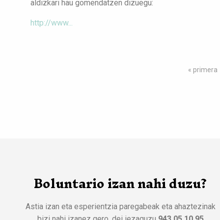
aldizkari hau gomendatzen dizuegu:
http://www...
Orriak
« primera
Boluntario izan nahi duzu?
Astia izan eta esperientzia paregabeak eta ahaztezinak
bizi nahi izanez gero, dei iezaguzu
943 05 10 95