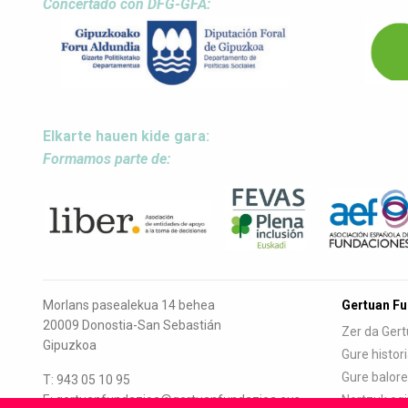
Concertado con DFG-GFA:
Elkarte hauen kide gara:
Formamos parte de:
Morlans pasealekua 14 behea
Gertuan F
20009 Donostia-San Sebastián
Zer da Ger
Gipuzkoa
Gure histor
Gure balor
T: 943 05 10 95
E: gertuanfundazioa@gertuanfundazioa.eus
Nortzuk egi