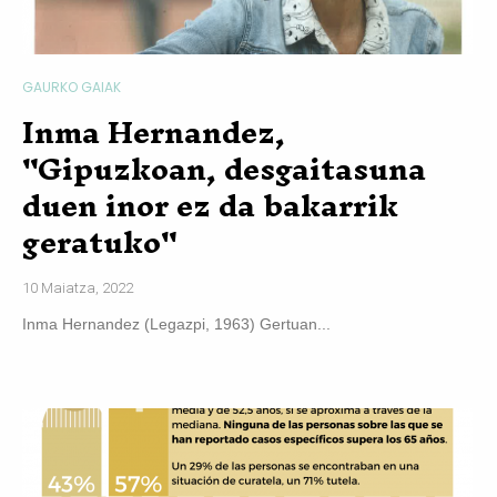
GAURKO GAIAK
Inma Hernandez,
"Gipuzkoan, desgaitasuna
duen inor ez da bakarrik
geratuko"
10 Maiatza, 2022
Inma Hernandez (Legazpi, 1963) Gertuan...