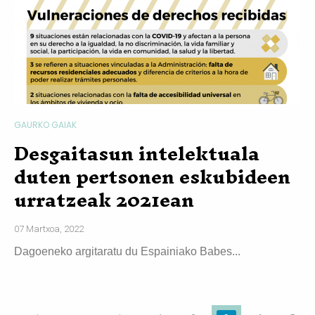
GAURKO GAIAK
Desgaitasun intelektuala
duten pertsonen eskubideen
urratzeak 2021ean
07 Martxoa, 2022
Dagoeneko argitaratu du Espainiako Babes...
Orriak