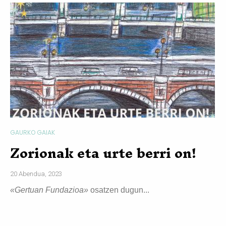
GAURKO GAIAK
Zorionak eta urte berri on!
20 Abendua, 2023
«Gertuan Fundazioa»
osatzen dugun...