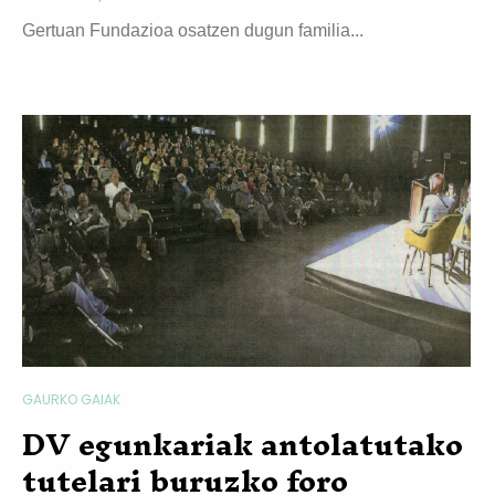
Gertuan Fundazioa osatzen dugun familia...
GAURKO GAIAK
DV egunkariak antolatutako
tutelari buruzko foro