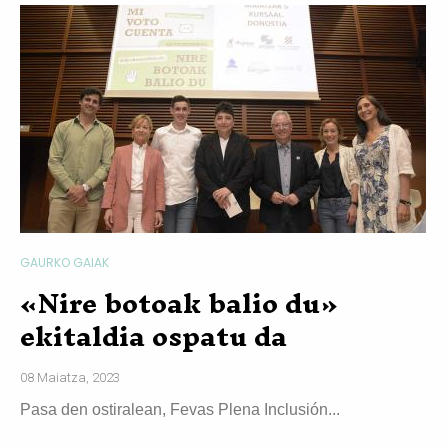
GAURKO GAIAK
«Nire botoak balio du»
ekitaldia ospatu da
08 Maiatza, 2023
Pasa den ostiralean, Fevas Plena Inclusión...