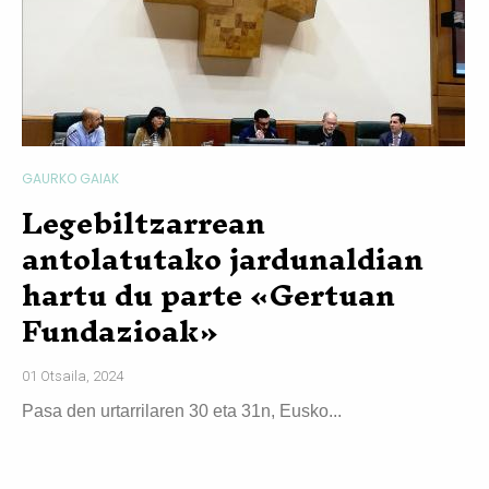
GAURKO GAIAK
Legebiltzarrean
antolatutako jardunaldian
hartu du parte «Gertuan
Fundazioak»
01 Otsaila, 2024
Pasa den urtarrilaren 30 eta 31n, Eusko...