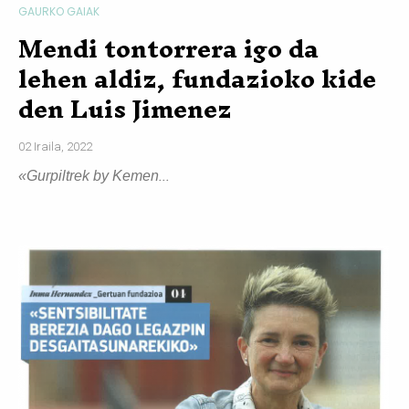
GAURKO GAIAK
Mendi tontorrera igo da
lehen aldiz, fundazioko kide
den Luis Jimenez
02 Iraila, 2022
...
«Gurpiltrek by Kemen