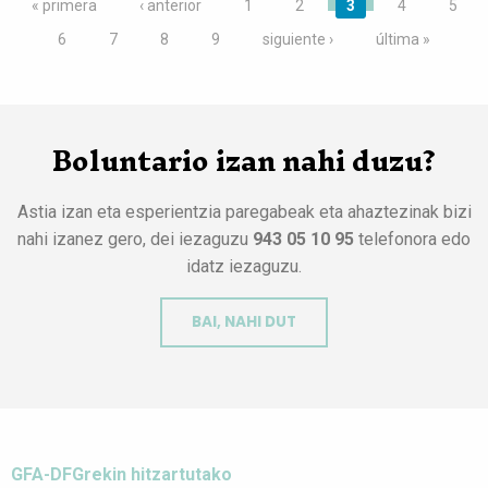
« primera
‹ anterior
1
2
3
4
5
6
7
8
9
siguiente ›
última »
Boluntario izan nahi duzu?
Astia izan eta esperientzia paregabeak eta ahaztezinak bizi
nahi izanez gero, dei iezaguzu
943 05 10 95
telefonora edo
idatz iezaguzu.
BAI, NAHI DUT
GFA-DFGrekin hitzartutako