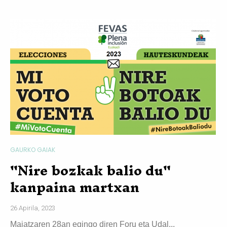
GAURKO GAIAK
"Nire bozkak balio du"
kanpaina martxan
26 Apirila, 2023
Maiatzaren 28an egingo diren Foru eta Udal...