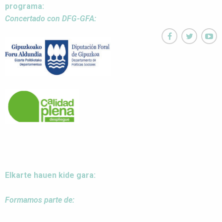
programa:
Concertado con DFG-GFA:



Elkarte hauen kide gara:
Formamos parte de: