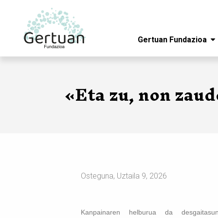
Gertuan Fundazioa
Skip to main content
«Eta zu, non zaud
Osteguna, Uztaila 9, 2026
Kanpainaren helburua da desgaitasun