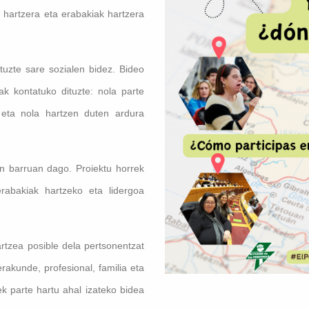
 hartzera eta erabakiak hartzera
tuzte sare sozialen bidez. Bideo
ak kontatuko dituzte: nola parte
 eta nola hartzen duten ardura
n barruan dago. Proiektu horrek
erabakiak hartzeko eta lidergoa
rtzea posible dela pertsonentzat
akunde, profesional, familia eta
ek parte hartu ahal izateko bidea