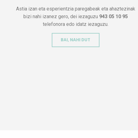
Astia izan eta esperientzia paregabeak eta ahaztezinak
bizi nahi izanez gero, dei iezaguzu
943 05 10 95
telefonora edo idatz iezaguzu.
BAI, NAHI DUT