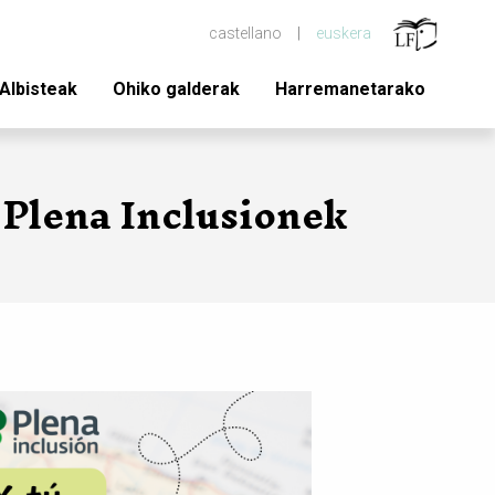
castellano
euskera
Albisteak
Ohiko galderak
Harremanetarako
 Plena Inclusionek