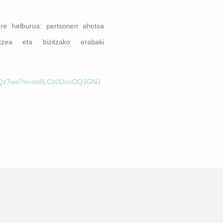
e helburua: pertsonen ahotsa
tzea eta bizitzako erabaki
GekQz7ws?si=ss8LCz0UnsOQ3GNJ