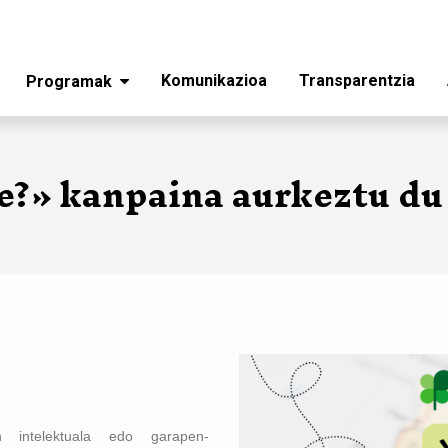
Komunikazioa
Transparentzia
Programak
e?» kanpaina aurkeztu du
 intelektuala edo garapen-