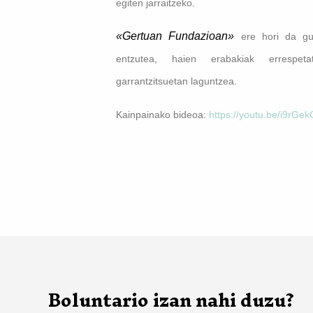
egiten jarraitzeko.
«Gertuan Fundazioan»
ere hori da gur
entzutea, haien erabakiak errespeta
garrantzitsuetan laguntzea.
Kainpainako bideoa:
https://youtu.be/i9r
Boluntario izan nahi duzu?