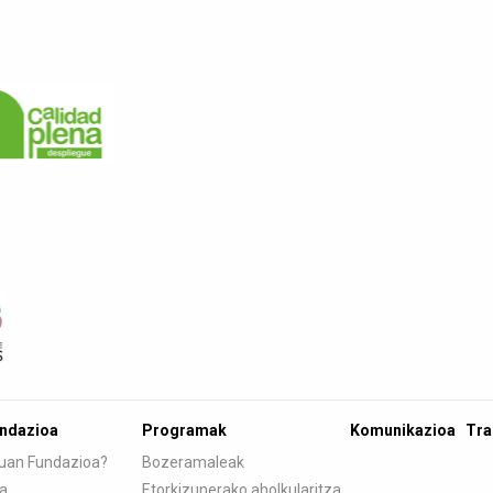
undazioa
Programak
Komunikazioa
Tra
tuan Fundazioa?
Bozeramaleak
ia
Etorkizunerako aholkularitza