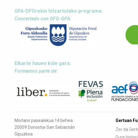
GFA-DFGrekin hitzartutako programa:
Concertado con DFG-GFA:
Elkarte hauen kide gara:
Formamos parte de:
Morlans pasealekua 14 behea
Gertuan F
20009 Donostia-San Sebastián
Zer da Ger
Gipuzkoa
Gure histor