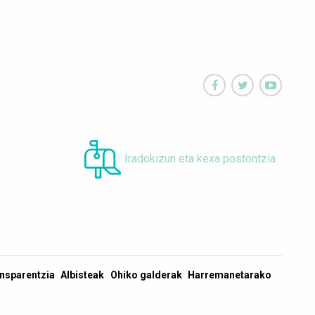



Iradokizun eta kexa postontzia
nsparentzia
Albisteak
Ohiko galderak
Harremanetarako