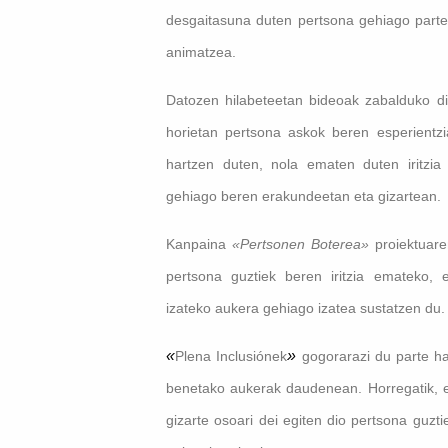
desgaitasuna duten pertsona gehiago parte
animatzea.
Datozen hilabeteetan bideoak zabalduko di
horietan pertsona askok beren esperientzi
hartzen duten, nola ematen duten iritzia
gehiago beren erakundeetan eta gizartean.
Kanpaina
«Pertsonen Boterea»
proiektuare
pertsona guztiek beren iritzia emateko, 
izateko aukera gehiago izatea sustatzen du.
«
»
Plena Inclusiónek
gogorarazi du parte ha
benetako aukerak daudenean. Horregatik, er
gizarte osoari dei egiten dio pertsona guzti